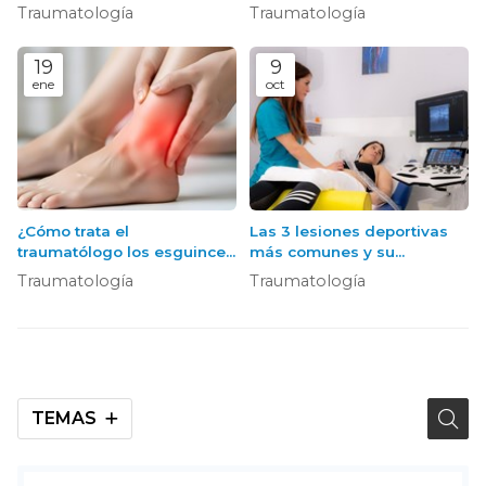
el traumatólogo
tratamiento
Traumatología
Traumatología
19
9
ene
oct
¿Cómo trata el
Las 3 lesiones deportivas
traumatólogo los esguinces
más comunes y su
y distensiones?
tratamiento traumatológico
Traumatología
Traumatología
TEMAS