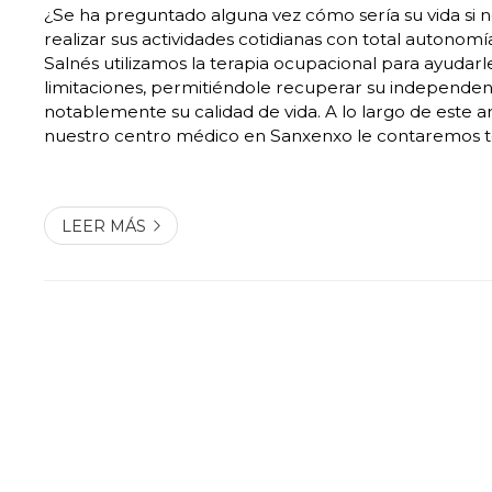
¿Se ha preguntado alguna vez cómo sería su vida si 
realizar sus actividades cotidianas con total autonomí
Salnés utilizamos la terapia ocupacional para ayudarl
limitaciones, permitiéndole recuperar su independen
notablemente su calidad de vida. A lo largo de este a
nuestro centro médico en Sanxenxo le contaremos t
necesita saber sobre la terapia ocupacional, qué es, 
objetivos y cómo puede facilitarle la...
LEER MÁS