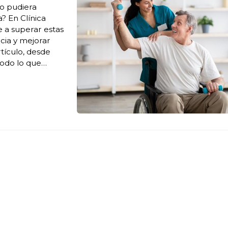
no pudiera
a? En Clínica
e a superar estas
cia y mejorar
rtículo, desde
odo lo que
cuáles son sus