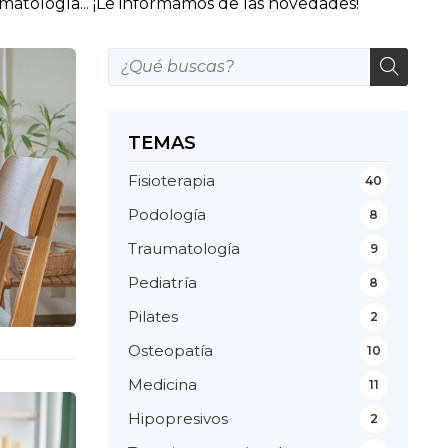
matología... ¡Le informamos de las novedades!
TEMAS
Fisioterapia
40
Podología
8
Traumatología
9
Pediatría
8
Pilates
2
Osteopatía
10
Medicina
11
Hipopresivos
2