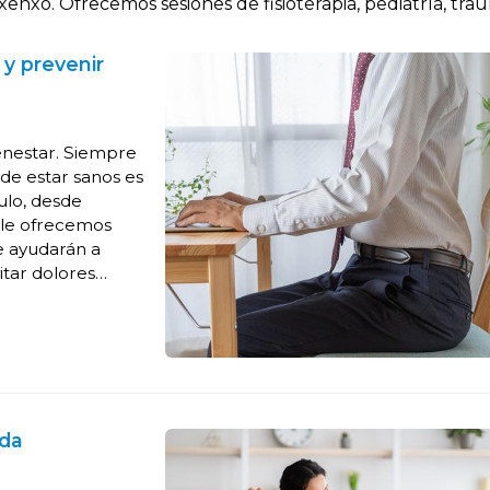
nxo. Ofrecemos sesiones de fisioterapia, pediatría, trau
y prevenir
enestar. Siempre
de estar sanos es
ulo, desde
 le ofrecemos
e ayudarán a
itar dolores
 plena y activa.
ida