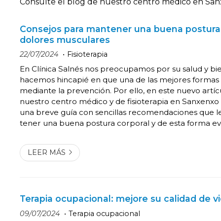
Consulte el blog de nuestro centro médico en Sanxe
Consejos para mantener una buena postura 
dolores musculares
22/07/2024
Fisioterapia
En Clínica Salnés nos preocupamos por su salud y bi
hacemos hincapié en que una de las mejores formas 
mediante la prevención. Por ello, en este nuevo artíc
nuestro centro médico y de fisioterapia en Sanxenxo
una breve guía con sencillas recomendaciones que l
tener una buena postura corporal y de esta forma ev
musculares, dos aspectos fundamentales para una vida
La importancia de una buena postura N...
LEER MÁS
Terapia ocupacional: mejore su calidad de v
09/07/2024
Terapia ocupacional