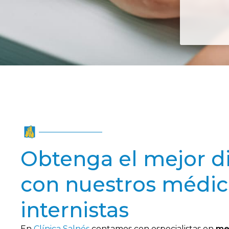
Obtenga el mejor d
con nuestros médic
internistas
En
Clínica Salnés
contamos con especialistas en
me