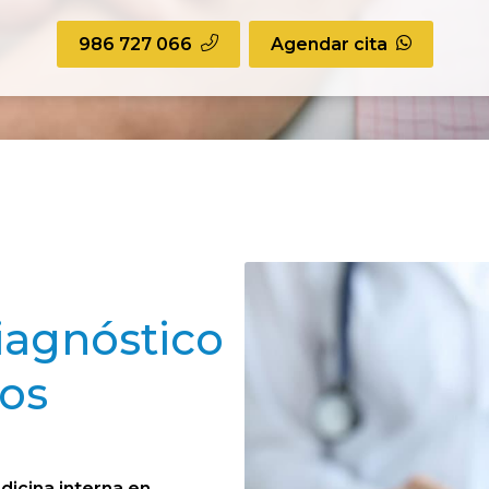
986 727 066
Agendar cita
iagnóstico
os
dicina interna en