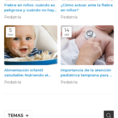
Fiebre en niños: cuándo es
¿Cómo actuar ante la fiebre
peligrosa y cuándo no hay
en niños?
que alarmarse
Pediatría
Pediatría
5
14
nov
oct
Alimentación infantil
Importancia de la atención
saludable: Nutriendo el
pediátrica temprana para el
crecimiento de su pequeño
desarrollo infantil
Pediatría
Pediatría
TEMAS