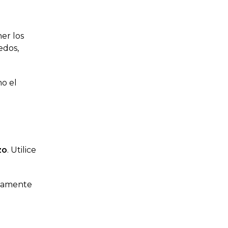
er los
edos,
mo el
zo
. Utilice
etamente