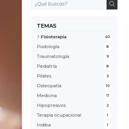
TEMAS
Fisioterapia
40
Podología
8
Traumatología
9
Pediatría
8
Pilates
2
Osteopatía
10
Medicina
11
Hipopresivos
2
Terapia ocupacional
1
Indiba
1