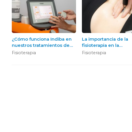
¿Cómo funciona Indiba en
La importancia de la
nuestros tratamientos de
fisioterapia en la
fisioterapia en Sanxenxo?
rehabilitación post-
Fisioterapia
Fisioterapia
quirúrgica
Clínica S