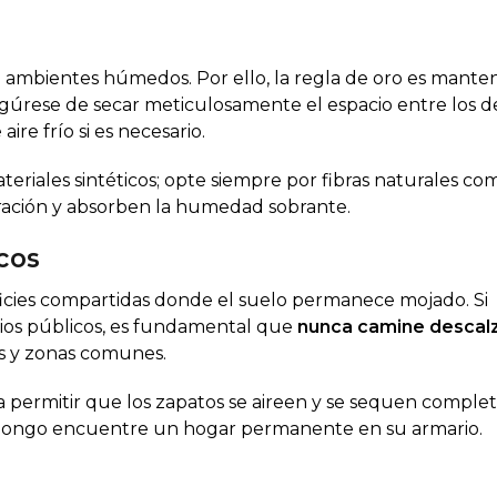
 ambientes húmedos. Por ello, la regla de oro es manten
egúrese de secar meticulosamente el espacio entre los d
ire frío si es necesario.
eriales sintéticos; opte siempre por fibras naturales co
ración y absorben la humedad sobrante.
icos
icies compartidas donde el suelo permanece mojado. Si
rios públicos, es fundamental que
nunca camine descal
as y zonas comunes.
ra permitir que los zapatos se aireen y se sequen compl
 el hongo encuentre un hogar permanente en su armario.