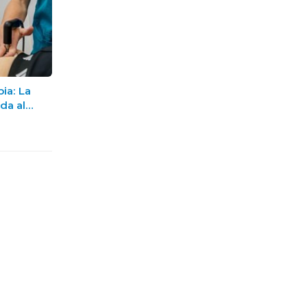
pia: La
da al
uperación
n Sanxenxo