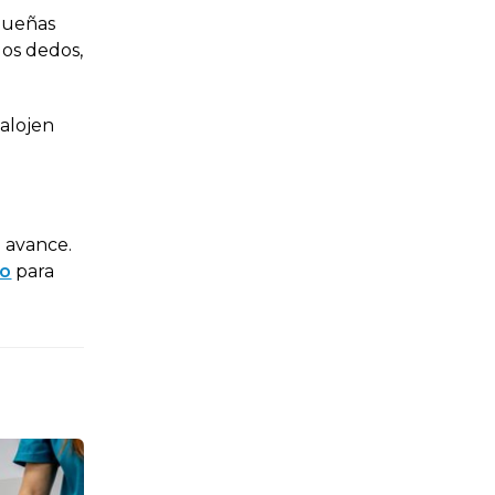
equeñas
los dedos,
 alojen
a avance.
xo
para