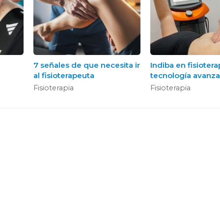
7 señales de que necesita ir
Indiba en fisiotera
al fisioterapeuta
tecnología avanza
servicio de tu rec
Fisioterapia
Fisioterapia
alnés - Centro médico y de fisioterapia e