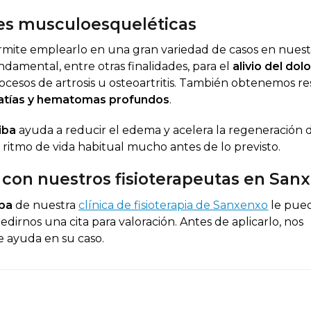
nes musculoesqueléticas
mite emplearlo en una gran variedad de casos en nues
ndamental, entre otras finalidades, para el
alivio del dol
rocesos de artrosis u osteoartritis. También obtenemos r
opatías y hematomas profundos
.
iba
ayuda a reducir el edema y acelera la regeneración d
ritmo de vida habitual mucho antes de lo previsto.
a con nuestros fisioterapeutas en San
iba
de nuestra
clínica de fisioterapia de Sanxenxo
le pue
dirnos una cita para valoración. Antes de aplicarlo, nos
 ayuda en su caso.