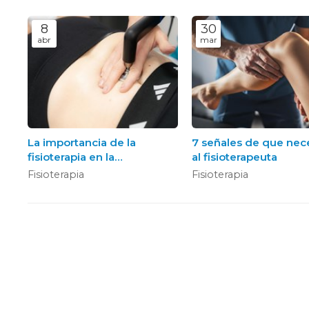
8
30
abr
mar
La importancia de la
7 señales de que nece
fisioterapia en la
al fisioterapeuta
rehabilitación post-
Fisioterapia
Fisioterapia
quirúrgica