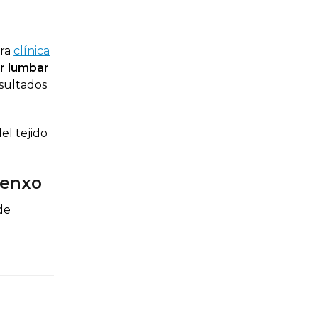
tra
clínica
or lumbar
esultados
el tejido
xenxo
de