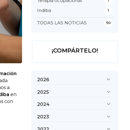
Terapia ocupacional
1
Indiba
1
TODAS LAS NOTICIAS
90
¡COMPÁRTELO!
amación
2026
iada
mos a
2025
diba
en
os con
2024
2023
2022