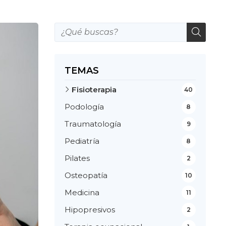
TEMAS
Fisioterapia
40
Podología
8
Traumatología
9
Pediatría
8
Pilates
2
Osteopatía
10
Medicina
11
Hipopresivos
2