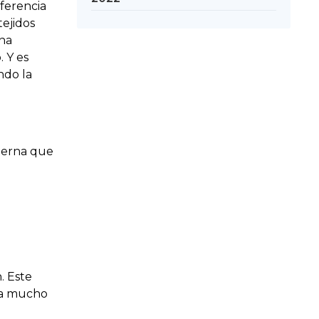
iferencia
tejidos
una
 Y es
ndo la
terna que
. Este
ra mucho