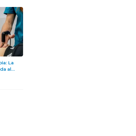
pia: La
da al
uperación