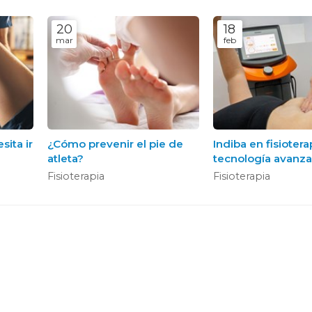
20
18
mar
feb
sita ir
¿Cómo prevenir el pie de
Indiba en fisiotera
atleta?
tecnología avanza
servicio de tu rec
Fisioterapia
Fisioterapia