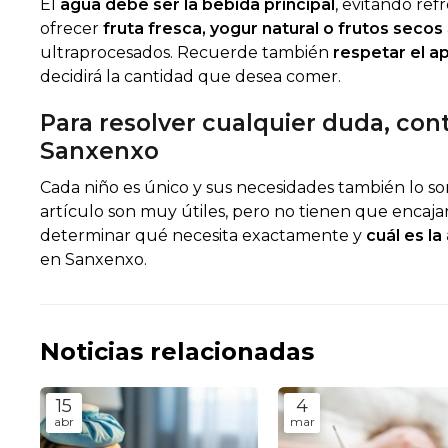
El
agua debe ser la bebida principal
, evitando ref
ofrecer
fruta fresca, yogur natural o frutos secos
ultraprocesados. Recuerde también
respetar el ap
decidirá la cantidad que desea comer.
Para resolver cualquier duda, con
Sanxenxo
Cada niño es único y sus necesidades también lo s
artículo son muy útiles, pero no tienen que encaj
determinar qué necesita exactamente y
cuál es l
en Sanxenxo.
Noticias relacionadas
15
4
abr
mar