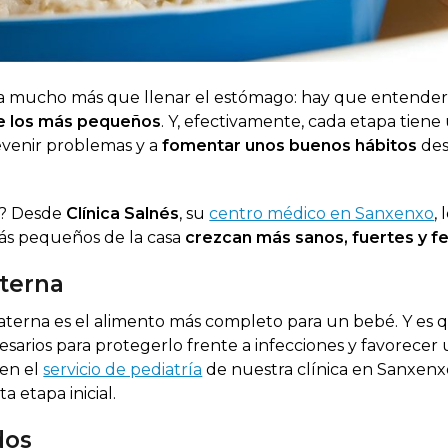
lica mucho más que llenar el estómago: hay que entende
de los más pequeños
. Y, efectivamente, cada etapa tiene
evenir problemas y a
fomentar unos buenos hábitos
de
e? Desde
Clínica Salnés
, su
centro médico en Sanxenxo
, 
ás pequeños de la casa
crezcan más sanos, fuertes y fe
aterna
materna es el alimento más completo para un bebé. Y es 
sarios para protegerlo frente a infecciones y favorecer
 en el
servicio de pediatría
de nuestra clínica en Sanxenxo
 etapa inicial.
dos