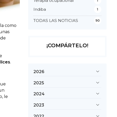
Terapia ocupacional
1
Indiba
1
TODAS LAS NOTICIAS
90
rla como
 unas
sde
¡COMPÁRTELO!
le
lices
.
2026
2025
que
 un
2024
, le
2023
2022