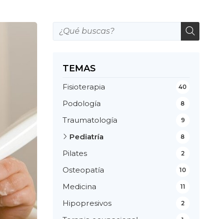
TEMAS
Fisioterapia
40
Podología
8
Traumatología
9
Pediatría
8
Pilates
2
Osteopatía
10
Medicina
11
Hipopresivos
2