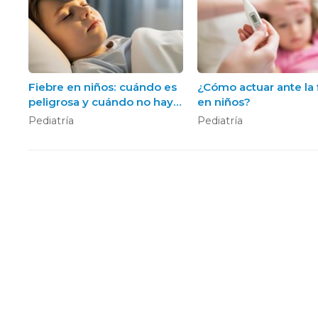
Fiebre en niños: cuándo es
¿Cómo actuar ante la 
peligrosa y cuándo no hay
en niños?
que alarmarse
Pediatría
Pediatría
Clínica S