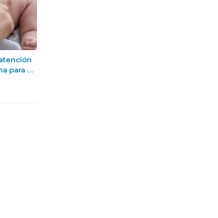
 atención
a para el
n Sanxenxo