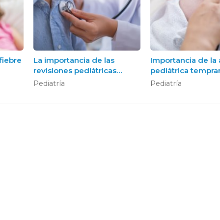
fiebre
La importancia de las
Importancia de la
revisiones pediátricas
pediátrica tempran
regulares para la salud de
desarrollo infantil
Pediatría
Pediatría
su hijo
alnés - Centro médico y de fisioterapia e