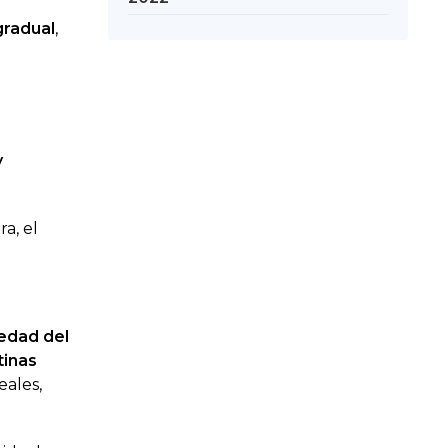
gradual
,
y
a, el
edad del
tinas
reales,