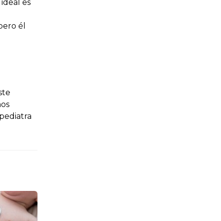
 ideal es
pero él
ste
mos
pediatra