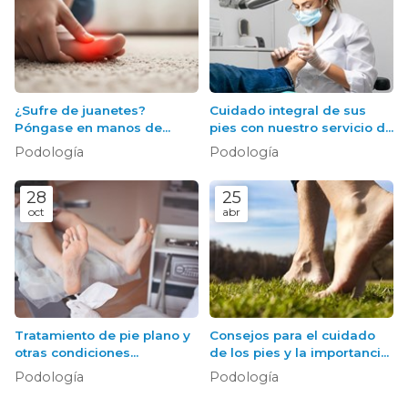
¿Sufre de juanetes?
Cuidado integral de sus
Póngase en manos de
pies con nuestro servicio de
nuestro podólogo en
podología
Podología
Podología
Sanxenxo
28
25
oct
abr
Tratamiento de pie plano y
Consejos para el cuidado
otras condiciones
de los pies y la importancia
podológicas comunes
de la podología preventiva
Podología
Podología