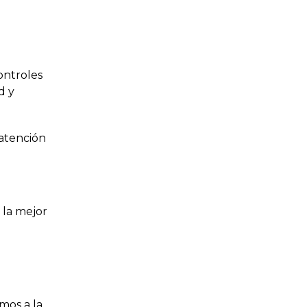
ontroles
d y
 atención
 la mejor
mos a la